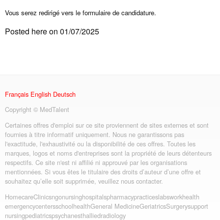
Vous serez redirigé vers le formulaire de candidature.
Posted here on 01/07/2025
Français
English
Deutsch
Copyright © MedTalent
Certaines offres d'emploi sur ce site proviennent de sites externes et sont
fournies à titre informatif uniquement. Nous ne garantissons pas
l'exactitude, l'exhaustivité ou la disponibilité de ces offres. Toutes les
marques, logos et noms d'entreprises sont la propriété de leurs détenteurs
respectifs. Ce site n'est ni affilié ni approuvé par les organisations
mentionnées. Si vous êtes le titulaire des droits d’auteur d’une offre et
souhaitez qu’elle soit supprimée, veuillez nous contacter.
Homecare
Clinics
ngo
nursing
hospitals
pharmacy
practices
labs
workhealth
emergency
centers
schoolhealth
General Medicine
Geriatrics
Surgery
support
nursing
pediatrics
psych
anesth
allied
radiology