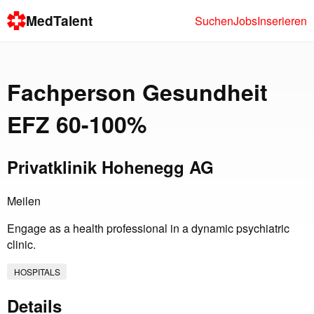
MedTalent
Suchen
Jobs
Inserieren
Fachperson Gesundheit
EFZ 60-100%
Privatklinik Hohenegg AG
Meilen
Engage as a health professional in a dynamic psychiatric
clinic.
HOSPITALS
Details