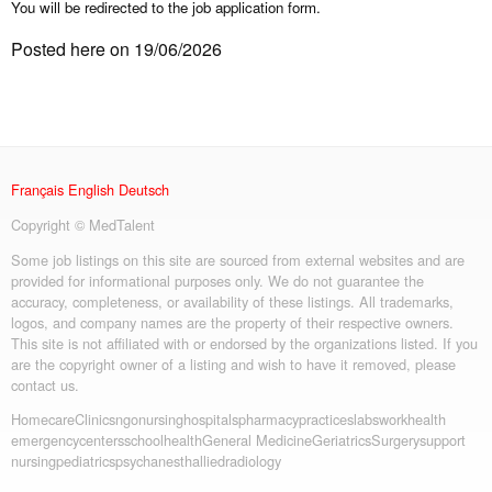
You will be redirected to the job application form.
Posted here on 19/06/2026
Français
English
Deutsch
Copyright © MedTalent
Some job listings on this site are sourced from external websites and are
provided for informational purposes only. We do not guarantee the
accuracy, completeness, or availability of these listings. All trademarks,
logos, and company names are the property of their respective owners.
This site is not affiliated with or endorsed by the organizations listed. If you
are the copyright owner of a listing and wish to have it removed, please
contact us.
Homecare
Clinics
ngo
nursing
hospitals
pharmacy
practices
labs
workhealth
emergency
centers
schoolhealth
General Medicine
Geriatrics
Surgery
support
nursing
pediatrics
psych
anesth
allied
radiology