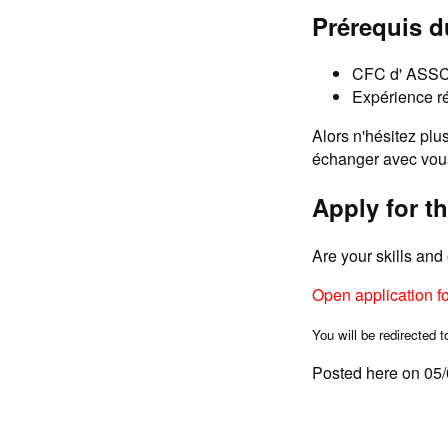
Prérequis d
CFC d' ASSC 
Expérience ré
Alors n'hésitez plu
échanger avec vou
Apply for th
Are your skills an
Open application f
You will be redirected t
Posted here on 05