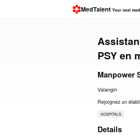
MedTalent
Your next medi
Assistan
PSY en m
Manpower 
Valangin
Rejoignez un établ
HOSPITALS
Details