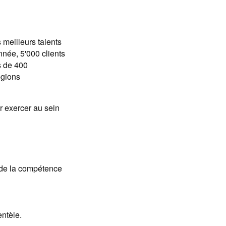
 meilleurs talents
née, 5'000 clients
s de 400
égions
 exercer au sein
t de la compétence
ntèle.