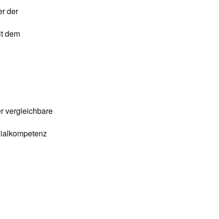
r der
it dem
r vergleichbare
zialkompetenz