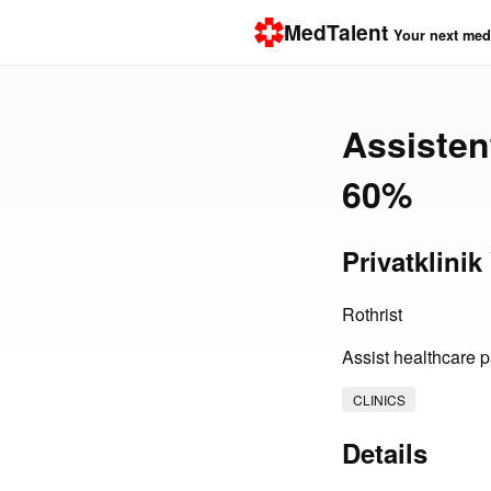
MedTalent
Your next medi
Assisten
60%
Privatklinik
Rothrist
Assist healthcare p
CLINICS
Details