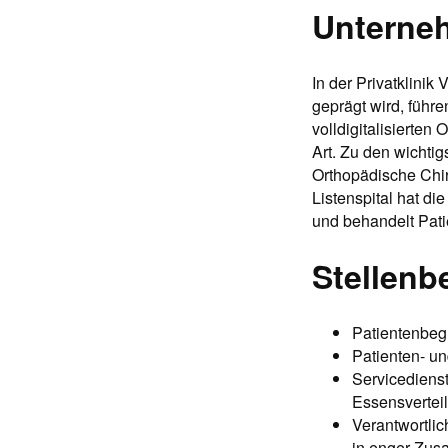
Unterne
In der Privatklinik
geprägt wird, führe
volldigitalisierten
Art. Zu den wichti
Orthopädische Chi
Listenspital hat di
und behandelt Pati
Stellenb
Patientenbegl
Patienten- un
Servicedienst
Essensverteil
Verantwortlic
in enger Zus