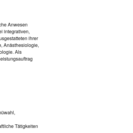
rische Anwesen
i integrativen,
usgestatteten ihrer
, Anästhesiologie,
logie. Als
Leistungsauftrag
nüwahl,
ftliche Tätigkeiten