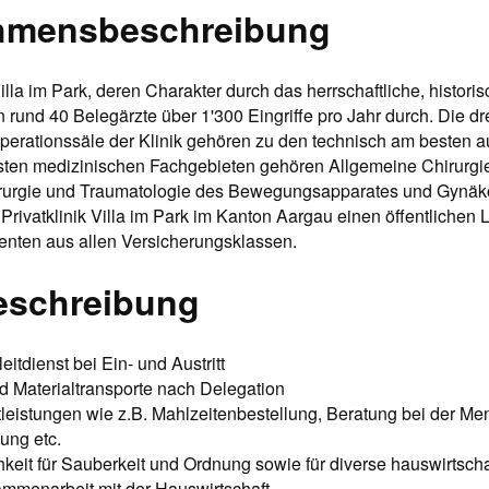
hmensbeschreibung
 Villa im Park, deren Charakter durch das herrschaftliche, histo
n rund 40 Belegärzte über 1'300 Eingriffe pro Jahr durch. Die dre
 Operationssäle der Klinik gehören zu den technisch am besten a
gsten medizinischen Fachgebieten gehören Allgemeine Chirurgie
rurgie und Traumatologie des Bewegungsapparates und Gynäko
e Privatklinik Villa im Park im Kanton Aargau einen öffentlichen 
enten aus allen Versicherungsklassen.
eschreibung
eitdienst bei Ein- und Austritt
d Materialtransporte nach Delegation
leistungen wie z.B. Mahlzeitenbestellung, Beratung bei der Me
ung etc.
hkeit für Sauberkeit und Ordnung sowie für diverse hauswirtscha
ammenarbeit mit der Hauswirtschaft