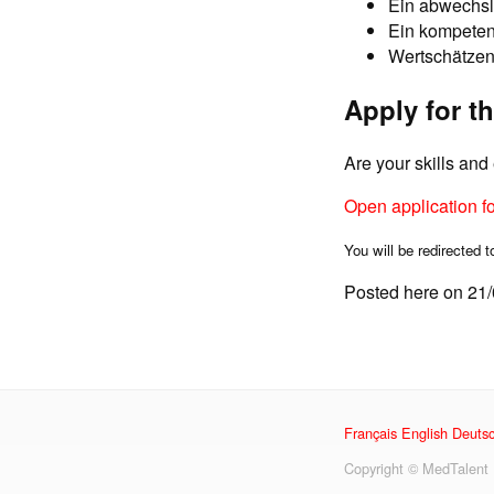
Ein abwechsl
Ein kompeten
Wertschätzen
Apply for th
Are your skills an
Open application f
You will be redirected t
Posted here on 21
Français
English
Deuts
Copyright © MedTalent