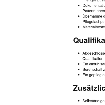
Dokumentatio
Patient*innen
Übernahme de
Pflegefachpe
Materialbest
Qualifik
Abgeschlosse
Qualifikation
Ein einfühls
Bereitschaft 
Ein gepflegt
Zusätzli
Selbständige