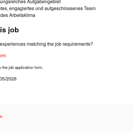
ungsreiches Aufgabengebiet
tes, engagiertes und aufgeschlossenes Team
des Arbeitsklima
is job
d experiences matching the job requirements?
orm
o the job application form.
/05/2026
ch