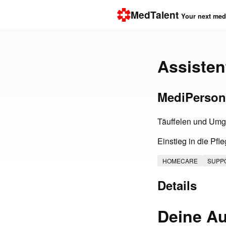
MedTalent
Your next medi
Assisten
MediPerson
Täuffelen und Um
Einstieg in die Pfl
HOMECARE
SUPP
Details
Deine Au