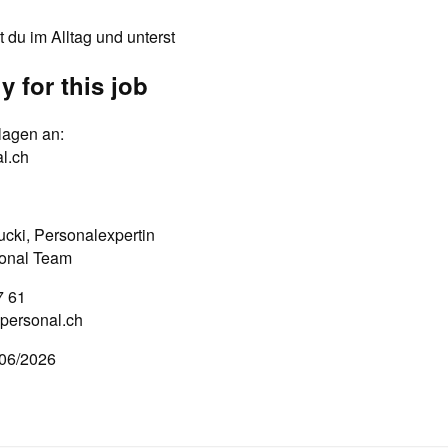
st du im Alltag und unterst
y for this job
lagen an:
l.ch
cki, Personalexpertin
onal Team
7 61
personal.ch
/06/2026