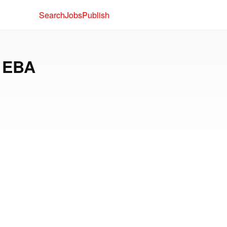
Search
Jobs
Publish
s EBA