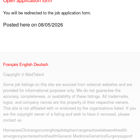
Open application form
You will be redirected to the job application form.
Posted here on 08/05/2026
Français
English
Deutsch
Copyright © MedTalent
Some job listings on this site are sourced from external websites and are
provided for informational purposes only. We do not guarantee the
accuracy, completeness, or availability of these listings. All trademarks,
logos, and company names are the property of their respective owners.
This site is not affiliated with or endorsed by the organizations listed. If you
are the copyright owner of a listing and wish to have it removed, please
contact us.
Homecare
Clinics
ngo
nursing
hospitals
pharmacy
practices
labs
workhealth
emergency
centers
schoolhealth
General Medicine
Geriatrics
Surgery
support