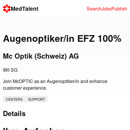
MedTalent
Search
Jobs
Publish
Augenoptiker/in EFZ 100%
Mc Optik (Schweiz) AG
Wil SG
Join McOPTIC as an Augenoptiker/in and enhance
customer experience.
CENTERS
SUPPORT
Details