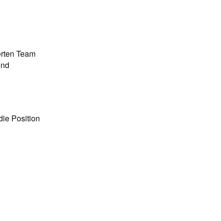
erten Team
und
ie Position