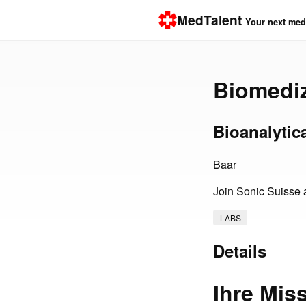
MedTalent
Your next medi
Biomediz
Bioanalytic
Baar
Join Sonic Suisse a
LABS
Details
Ihre Mis