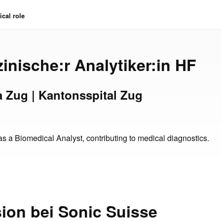
cal role
inische:r Analytiker:in HF
a Zug | Kantonsspital Zug
s a Biomedical Analyst, contributing to medical diagnostics.
sion bei Sonic Suisse