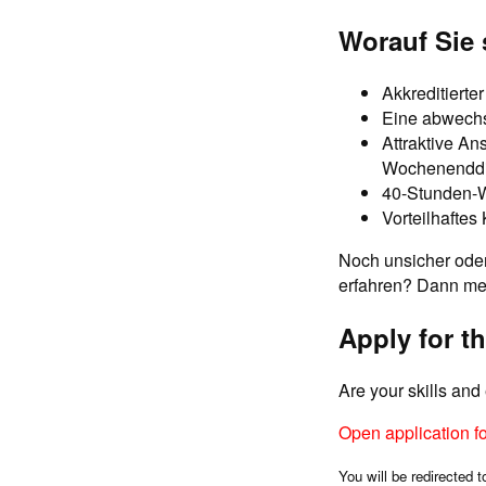
Worauf Sie 
Akkreditierte
Eine abwechs
Attraktive An
Wochenenddi
40-Stunden-
Vorteilhafte
Noch unsicher oder
erfahren? Dann mel
Apply for th
Are your skills an
Open application f
You will be redirected t