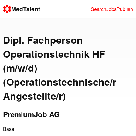
MedTalent
Search
Jobs
Publish
Dipl. Fachperson
Operationstechnik HF
(m/w/d)
(Operationstechnische/r
Angestellte/r)
PremiumJob AG
Basel