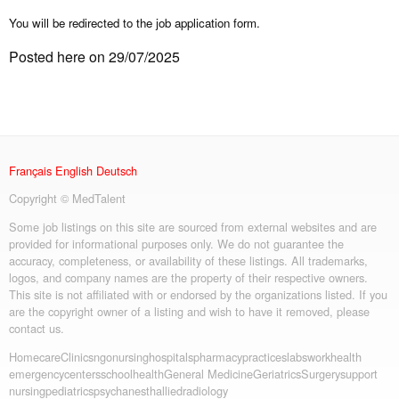
You will be redirected to the job application form.
Posted here on 29/07/2025
Français
English
Deutsch
Copyright © MedTalent
Some job listings on this site are sourced from external websites and are
provided for informational purposes only. We do not guarantee the
accuracy, completeness, or availability of these listings. All trademarks,
logos, and company names are the property of their respective owners.
This site is not affiliated with or endorsed by the organizations listed. If you
are the copyright owner of a listing and wish to have it removed, please
contact us.
Homecare
Clinics
ngo
nursing
hospitals
pharmacy
practices
labs
workhealth
emergency
centers
schoolhealth
General Medicine
Geriatrics
Surgery
support
nursing
pediatrics
psych
anesth
allied
radiology