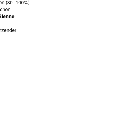
ven (80--100%)
schen
/Bienne
ätzender