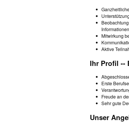
Ganzheitlich
Unterstützung
Beobachtung 
Informatione
Mitwirkung b
Kommunikatio
Aktive Teiln
Ihr Profil -
Abgeschlosse
Erste Berufse
Verantwortun
Freude an de
Sehr gute Deu
Unser Angeb