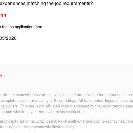
d experiences matching the job requirements?
orm
o the job application form.
/05/2026
ch
is site are sourced from external websites and are provided for informational p
 completeness, or availability of these listings. All trademarks, logos, and co
ive owners. This site is not affiliated with or endorsed by the organizations liste
ting and wish to have it removed, please contact us.
sing
hospitals
pharmacy
practices
labs
workhealth
emergency
centers
schoolhealth
Ge
t
nursing
pediatrics
psych
anesth
allied
radiology