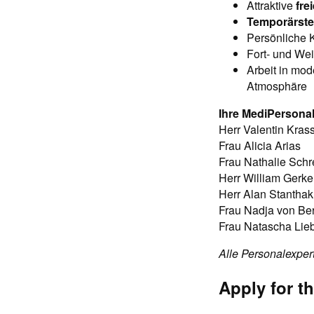
Attraktive
fre
Temporärstel
Persönliche 
Fort- und Wei
Arbeit in mod
Atmosphäre
Ihre MediPersona
Herr Valentin Kras
Frau Alicia Arias
Frau Nathalie Schr
Herr William Gerk
Herr Alan Stantha
Frau Nadja von Be
Frau Natascha Lieb
Alle Personalexper
Apply for th