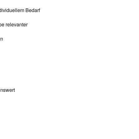
dividuellem Bedarf
e relevanter
en
enswert