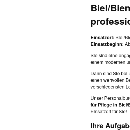
Biel/Bie
professi
Einsatzort:
Biel/B
Einsatzbeginn:
Ab
Sie sind eine enga
einem modernen un
Dann sind Sie bei 
einen wertvollen B
verschiedensten Le
Unser Personalbüro 
für Pflege in Biel
Einsatzort für Sie!
Ihre Aufgab