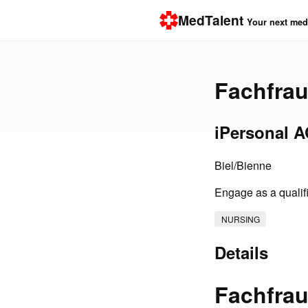
MedTalent
Your next medi
Fachfra
iPersonal 
Biel/Bienne
Engage as a qualifi
NURSING
Details
Fachfrau