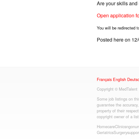
Are your skills an
Open application f
You will be redirected t
Posted here on 12
Français
English
Deuts
Copyright © MedTalent
Some job listings on th
guarantee the accuracy,
property of their respect
copyright owner of a lis
Homecare
Clinics
ngo
nur
Geriatrics
Surgery
suppor