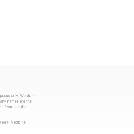
urposes only. We do not
mpany names are the
d. If you are the
neral Medicine