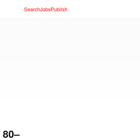
Search
Jobs
Publish
 80–