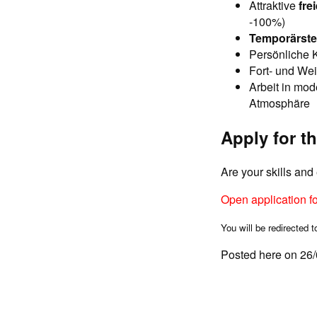
Attraktive
fre
-100%)
Temporärstel
Persönliche 
Fort- und Wei
Arbeit in mod
Atmosphäre
Apply for th
Are your skills an
Open application f
You will be redirected t
Posted here on 26