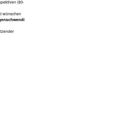
spektiven (80-
tät wünschen
ligenschwendi
ätzender