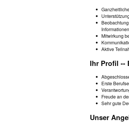
Ganzheitlich
Unterstützung
Beobachtung 
Informatione
Mitwirkung b
Kommunikatio
Aktive Teiln
Ihr Profil -
Abgeschlosse
Erste Berufse
Verantwortun
Freude an de
Sehr gute Deu
Unser Angeb