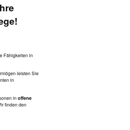
hre
ege!
e Fähigkeiten in
ermögen leisten Sie
nten in
rsonen in
offene
ir finden den