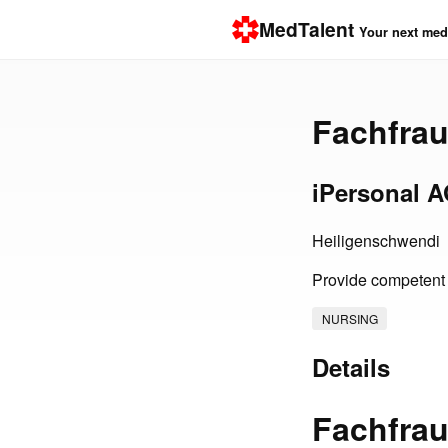
MedTalent
Your next medi
Fachfra
iPersonal 
Heiligenschwendi
Provide competent 
NURSING
Details
Fachfra