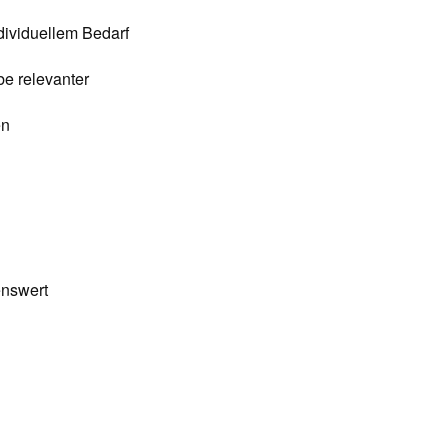
dividuellem Bedarf
e relevanter
en
enswert