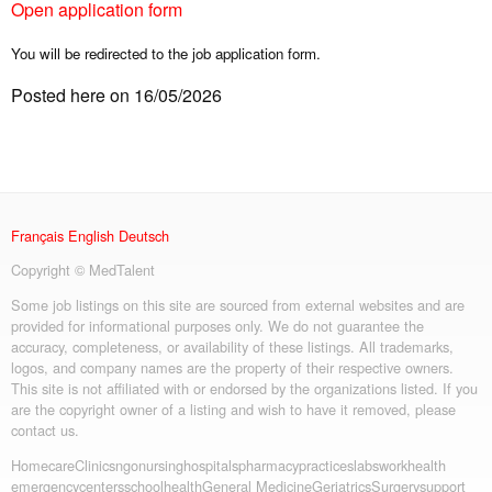
Open application form
You will be redirected to the job application form.
Posted here on 16/05/2026
Français
English
Deutsch
Copyright © MedTalent
Some job listings on this site are sourced from external websites and are
provided for informational purposes only. We do not guarantee the
accuracy, completeness, or availability of these listings. All trademarks,
logos, and company names are the property of their respective owners.
This site is not affiliated with or endorsed by the organizations listed. If you
are the copyright owner of a listing and wish to have it removed, please
contact us.
Homecare
Clinics
ngo
nursing
hospitals
pharmacy
practices
labs
workhealth
emergency
centers
schoolhealth
General Medicine
Geriatrics
Surgery
support