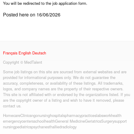
You will be redirected to the job application form.
Posted here on 16/06/2026
Français
English
Deutsch
Copyright © MedTalent
Some job listings on this site are sourced from external websites and are
provided for informational purposes only. We do not guarantee the
accuracy, completeness, or availability of these listings. All trademarks,
logos, and company names are the property of their respective owners.
This site is not affiliated with or endorsed by the organizations listed. If you
are the copyright owner of a listing and wish to have it removed, please
contact us.
Homecare
Clinics
ngo
nursing
hospitals
pharmacy
practices
labs
workhealth
emergency
centers
schoolhealth
General Medicine
Geriatrics
Surgery
support
nursing
pediatrics
psych
anesth
allied
radiology