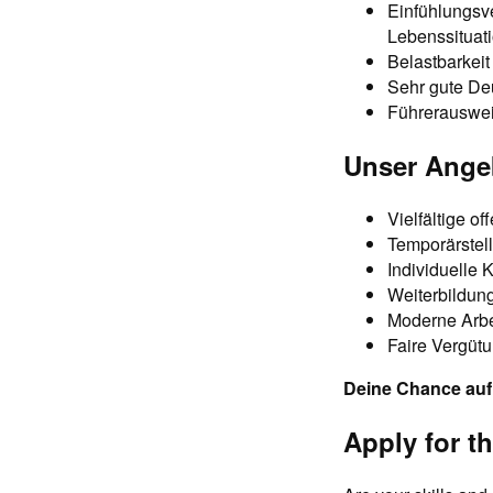
Einfühlungsv
Lebenssituat
Belastbarkeit
Sehr gute Deu
Führerausweis
Unser Angeb
Vielfältige o
Temporärstelle
Individuelle 
Weiterbildung
Moderne Arbei
Faire Vergüt
Deine Chance auf 
Apply for th