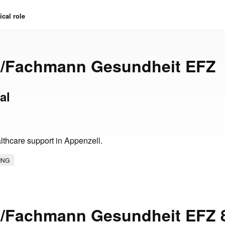
cal role
u/Fachmann Gesundheit EFZ
al
lthcare support in Appenzell.
ING
u/Fachmann Gesundheit EFZ 