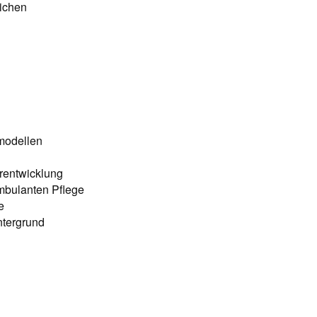
ichen
smodellen
erentwicklung
ambulanten Pflege
e
ntergrund