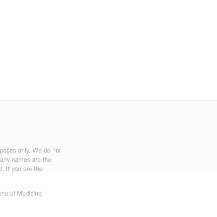
urposes only. We do not
mpany names are the
d. If you are the
neral Medicine