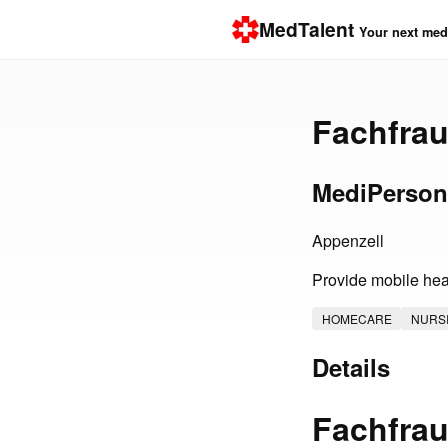
MedTalent
Your next medi
Fachfra
MediPerson
Appenzell
Provide mobile hea
HOMECARE
NURS
Details
Fachfra