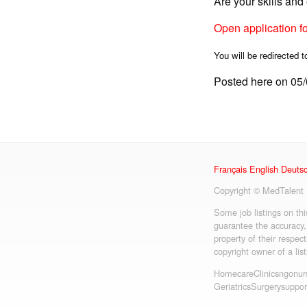
Are your skills an
Open application f
You will be redirected t
Posted here on 05
Français
English
Deuts
Copyright © MedTalent
Some job listings on th
guarantee the accuracy,
property of their respect
copyright owner of a lis
Homecare
Clinics
ngo
nur
Geriatrics
Surgery
suppor