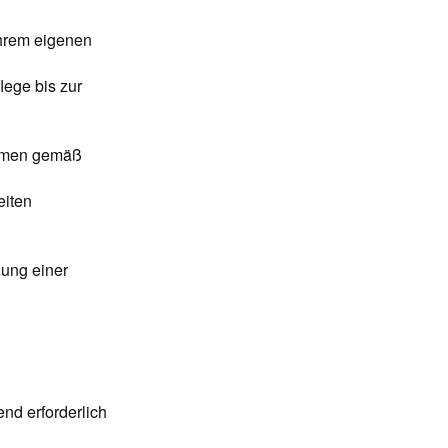
 ihrem eigenen
ege bis zur
ahmen gemäß
eiten
lung einer
end erforderlich