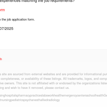
d experiences matching the job requirements?
orm
o the job application form.
/07/2025
ch
is site are sourced from external websites and are provided for informational p
 completeness, or availability of these listings. All trademarks, logos, and co
ive owners. This site is not affiliated with or endorsed by the organizations liste
ting and wish to have it removed, please contact us.
sing
hospitals
pharmacy
practices
labs
workhealth
emergency
centers
schoolhealth
Ge
t
nursing
pediatrics
psych
anesth
allied
radiology