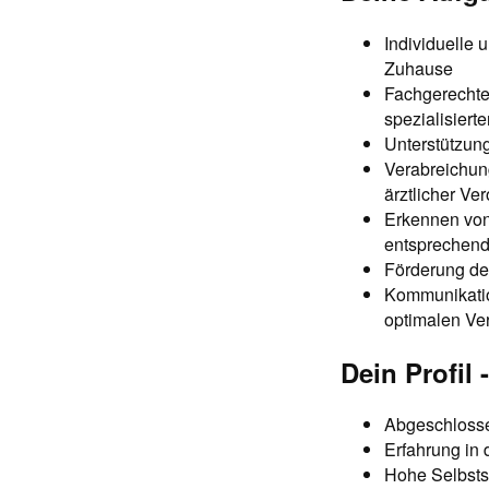
Individuelle 
Zuhause
Fachgerechte
spezialisier
Unterstützung
Verabreichu
ärztlicher Ve
Erkennen von
entsprechen
Förderung der
Kommunikation
optimalen Ve
Dein Profil
Abgeschlosse
Erfahrung in 
Hohe Selbstst