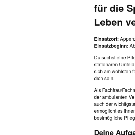
für die S
Leben ve
Einsatzort:
Appenz
Einsatzbeginn:
Ab
Du suchst eine Pfl
stationären Umfeld
sich am wohlsten f
dich sein.
Als Fachfrau/Fachm
der ambulanten Vers
auch der wichtigst
ermöglicht es ihnen
bestmögliche Pfleg
Deine Aufga