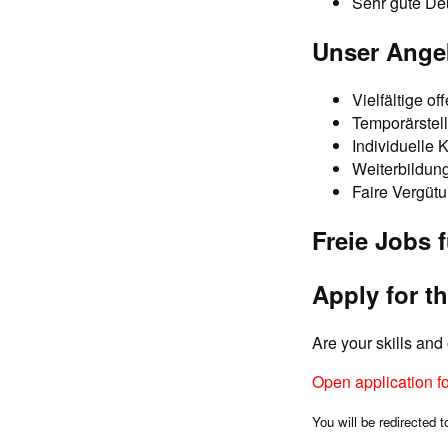
Sehr gute Deu
Unser Angeb
Vielfältige o
Temporärstell
Individuelle 
Weiterbildung
Faire Vergütu
Freie Jobs f
Apply for th
Are your skills an
Open application f
You will be redirected t