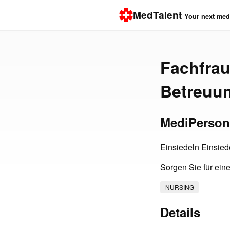
MedTalent
Your next medi
Fachfrau
Betreuu
MediPerson
Einsiedeln Einsied
Sorgen Sie für ein
NURSING
Details