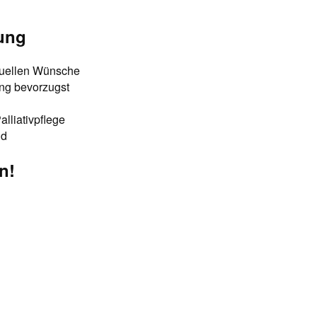
zung
iduellen Wünsche
tung bevorzugst
lliativpflege
ld
n!