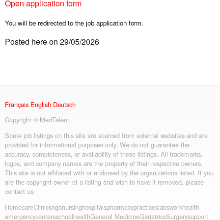
Open application form
You will be redirected to the job application form.
Posted here on 29/05/2026
Français
English
Deutsch
Copyright © MedTalent
Some job listings on this site are sourced from external websites and are
provided for informational purposes only. We do not guarantee the
accuracy, completeness, or availability of these listings. All trademarks,
logos, and company names are the property of their respective owners.
This site is not affiliated with or endorsed by the organizations listed. If you
are the copyright owner of a listing and wish to have it removed, please
contact us.
Homecare
Clinics
ngo
nursing
hospitals
pharmacy
practices
labs
workhealth
emergency
centers
schoolhealth
General Medicine
Geriatrics
Surgery
support