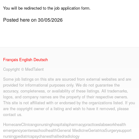
You will be redirected to the job application form.
Posted here on 30/05/2026
Français
English
Deutsch
Copyright © MedTalent
Some job listings on this site are sourced from external websites and are
provided for informational purposes only. We do not guarantee the
accuracy, completeness, or availability of these listings. All trademarks,
logos, and company names are the property of their respective owners.
This site is not affiliated with or endorsed by the organizations listed. If you
are the copyright owner of a listing and wish to have it removed, please
contact us.
Homecare
Clinics
ngo
nursing
hospitals
pharmacy
practices
labs
workhealth
emergency
centers
schoolhealth
General Medicine
Geriatrics
Surgery
support
nursing
pediatrics
psych
anesth
allied
radiology