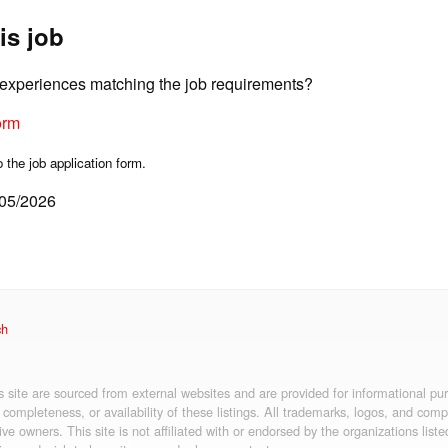
is job
d experiences matching the job requirements?
orm
o the job application form.
/05/2026
ch
is site are sourced from external websites and are provided for informational p
 completeness, or availability of these listings. All trademarks, logos, and co
ive owners. This site is not affiliated with or endorsed by the organizations liste