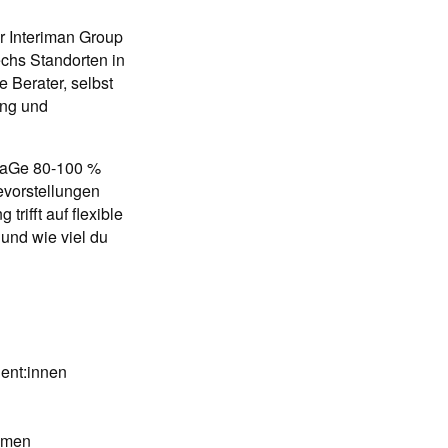
er Interiman Group
chs Standorten in
e Berater, selbst
ung und
s FaGe 80-100 %
revorstellungen
trifft auf flexible
und wie viel du
ent:innen
hmen