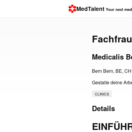
MedTalent
Your next medi
Fachfra
Medicalis B
Bern Bern, BE, CH
Gestalte deine Arbe
CLINICS
Details
EINFÜH