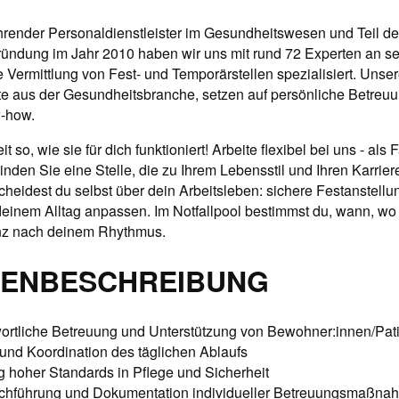
führender Personaldienstleister im Gesundheitswesen und Teil d
ründung im Jahr 2010 haben wir uns mit rund 72 Experten an se
 Vermittlung von Fest- und Temporärstellen spezialisiert. Unser
te aus der Gesundheitsbranche, setzen auf persönliche Betreu
-how.
t so, wie sie für dich funktioniert! Arbeite flexibel bei uns - al
inden Sie eine Stelle, die zu Ihrem Lebensstil und Ihren Karrie
heidest du selbst über dein Arbeitsleben: sichere Festanstellung 
 deinem Alltag anpassen. Im Notfallpool bestimmst du, wann, wo 
ganz nach deinem Rhythmus.
ENBESCHREIBUNG
ortliche Betreuung und Unterstützung von Bewohner:innen/Pati
und Koordination des täglichen Ablaufs
g hoher Standards in Pflege und Sicherheit
chführung und Dokumentation individueller Betreuungsmaßna