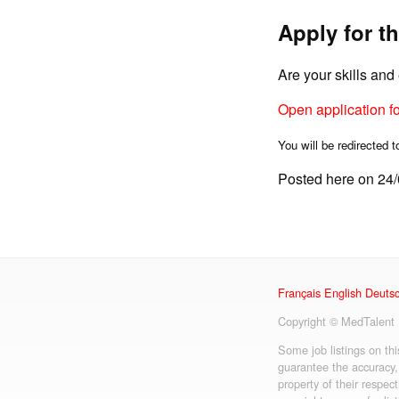
Apply for th
Are your skills an
Open application f
You will be redirected t
Posted here on 24
Français
English
Deuts
Copyright © MedTalent
Some job listings on th
guarantee the accuracy,
property of their respect