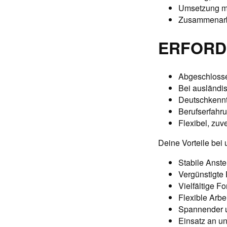
Umsetzung me
Zusammenarbe
ERFORD
Abgeschlosse
Bei ausländi
Deutschkennt
Berufserfahru
Flexibel, zuv
Deine Vorteile bei 
Stabile Anste
Vergünstigte 
Vielfältige F
Flexible Arbe
Spannender u
Einsatz an un