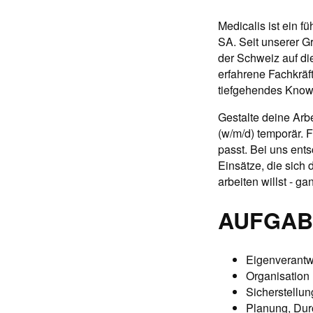
Medicalis ist ein 
SA. Seit unserer G
der Schweiz auf die
erfahrene Fachkräf
tiefgehendes Know
Gestalte deine Arbei
(w/m/d) temporär. F
passt. Bei uns entsc
Einsätze, die sich
arbeiten willst - 
AUFGAB
Eigenverantw
Organisation 
Sicherstellun
Planung, Dur