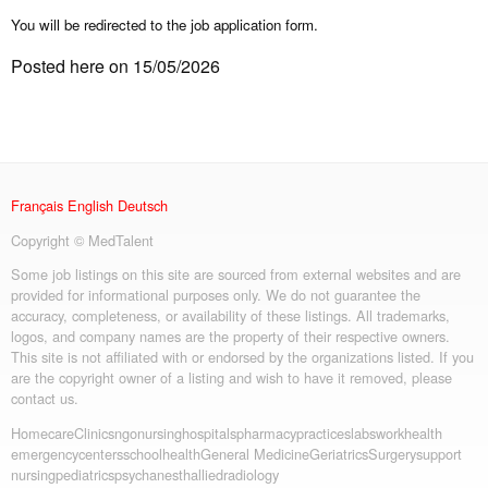
You will be redirected to the job application form.
Posted here on 15/05/2026
Français
English
Deutsch
Copyright © MedTalent
Some job listings on this site are sourced from external websites and are
provided for informational purposes only. We do not guarantee the
accuracy, completeness, or availability of these listings. All trademarks,
logos, and company names are the property of their respective owners.
This site is not affiliated with or endorsed by the organizations listed. If you
are the copyright owner of a listing and wish to have it removed, please
contact us.
Homecare
Clinics
ngo
nursing
hospitals
pharmacy
practices
labs
workhealth
emergency
centers
schoolhealth
General Medicine
Geriatrics
Surgery
support
nursing
pediatrics
psych
anesth
allied
radiology