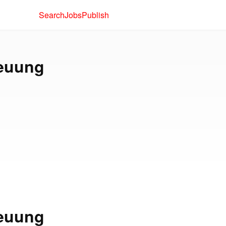
Search
Jobs
Publish
reuung
reuung