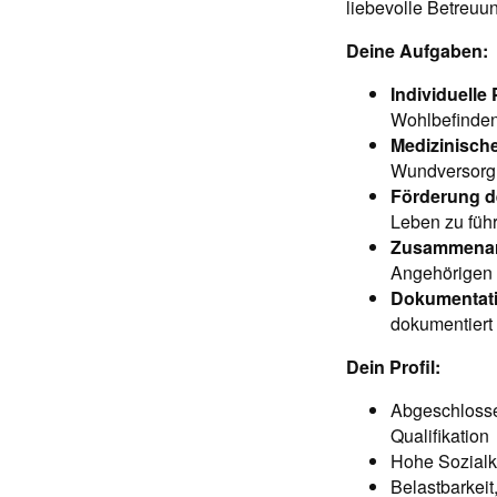
liebevolle Betreuu
Deine Aufgaben:
Individuelle
Wohlbefinden
Medizinisc
Wundversorgu
Förderung de
Leben zu füh
Zusammenarbe
Angehörigen
Dokumentati
dokumentiert 
Dein Profil:
Abgeschlosse
Qualifikation
Hohe Sozialk
Belastbarkei