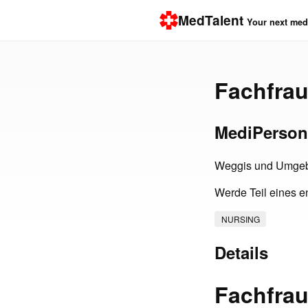
MedTalent
Your next medi
Fachfrau
MediPerson
Weggis und Umge
Werde Teil eines e
NURSING
Details
Fachfrau