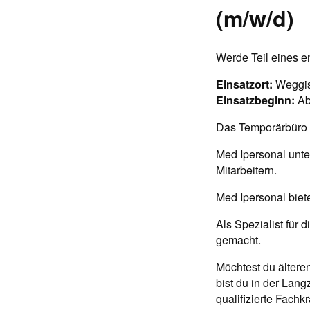
(m/w/d)
Werde Teil eines e
Einsatzort:
Weggi
Einsatzbeginn:
Ab
Das Temporärbüro M
Med Ipersonal unte
Mitarbeitern.
Med Ipersonal biete
Als Spezialist für
gemacht.
Möchtest du ältere
bist du in der Lang
qualifizierte Fachk