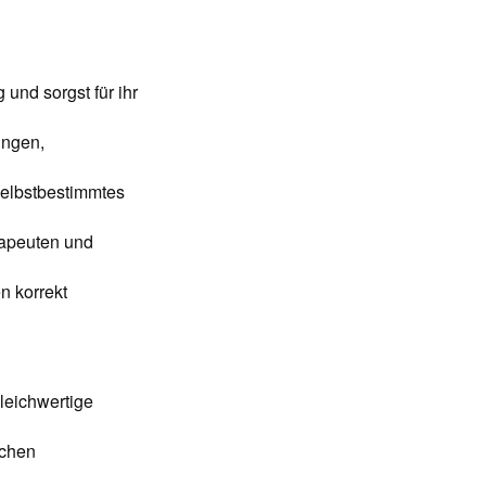
und sorgst für ihr
ungen,
selbstbestimmtes
rapeuten und
n korrekt
leichwertige
schen