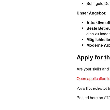
Sehr gute Deu
Unser Angebot:
Attraktive o
Beste Betre
dich zu finde
Möglichkeite
Moderne Arb
Apply for th
Are your skills an
Open application f
You will be redirected t
Posted here on 27