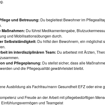
ng.
 Pflege und Betreuung:
Du begleitest Bewohner im Pflegealltag 
.
he Maßnahmen:
Du führst Medikamentengabe, Blutzuckermess
ng und Mobilisationsübungen durch.
r Selbstständigkeit:
Du hilfst den Bewohnern, ein möglichst 
ren.
it im interdisziplinären Team:
Du arbeitest mit Ärzten, The
 zusammen.
on und Pflegeplanung:
Du stellst sicher, dass alle Maßnahme
werden und die Pflegequalität gewährleistet bleibt.
ne Ausbildung als Fachfrau/mann Gesundheit EFZ oder eine g
ompetenz und Freude an der Arbeit mit pflegebedürftigen Men
t, Einfühlungsvermögen und Teamgeist