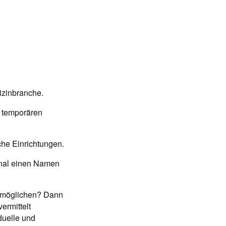
izinbranche.
h temporären
che Einrichtungen.
sonal einen Namen
ermöglichen? Dann
ermittelt
iduelle und