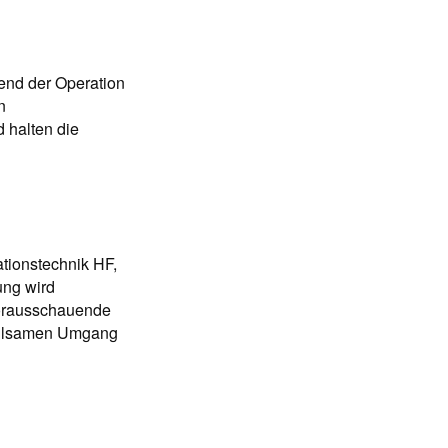
rend der Operation
n
d halten die
tionstechnik HF,
ung wird
vorausschauende
fühlsamen Umgang