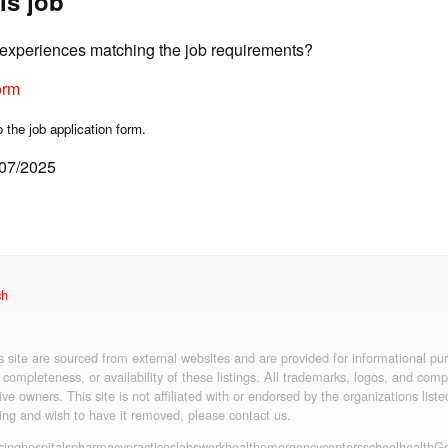
is job
d experiences matching the job requirements?
orm
o the job application form.
/07/2025
ch
is site are sourced from external websites and are provided for informational p
 completeness, or availability of these listings. All trademarks, logos, and co
ive owners. This site is not affiliated with or endorsed by the organizations liste
ting and wish to have it removed, please contact us.
sing
hospitals
pharmacy
practices
labs
workhealth
emergency
centers
schoolhealth
Ge