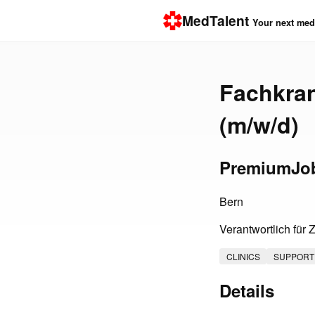
MedTalent
Your next medi
Fachkra
(m/w/d)
PremiumJo
Bern
Verantwortlich für
CLINICS
SUPPORT
Details