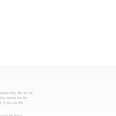
urposes only. We do not
mpany names are the
d. If you are the
neral Medicine