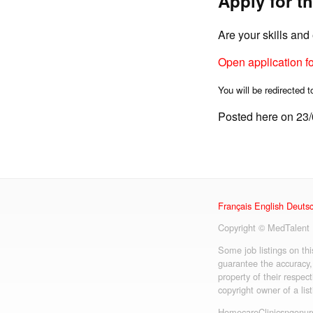
Apply for th
Are your skills an
Open application f
You will be redirected t
Posted here on 23
Français
English
Deuts
Copyright © MedTalent
Some job listings on th
guarantee the accuracy,
property of their respect
copyright owner of a lis
Homecare
Clinics
ngo
nur