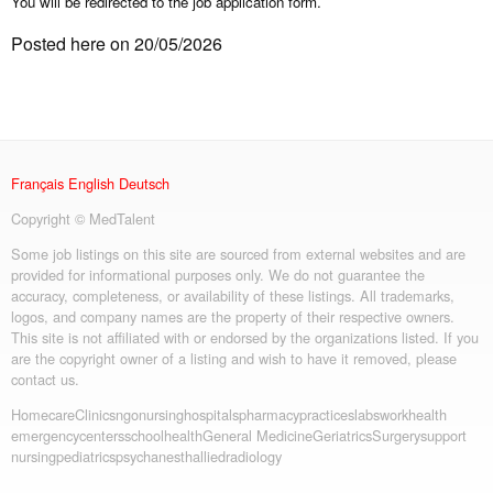
You will be redirected to the job application form.
Posted here on 20/05/2026
Français
English
Deutsch
Copyright © MedTalent
Some job listings on this site are sourced from external websites and are
provided for informational purposes only. We do not guarantee the
accuracy, completeness, or availability of these listings. All trademarks,
logos, and company names are the property of their respective owners.
This site is not affiliated with or endorsed by the organizations listed. If you
are the copyright owner of a listing and wish to have it removed, please
contact us.
Homecare
Clinics
ngo
nursing
hospitals
pharmacy
practices
labs
workhealth
emergency
centers
schoolhealth
General Medicine
Geriatrics
Surgery
support
nursing
pediatrics
psych
anesth
allied
radiology