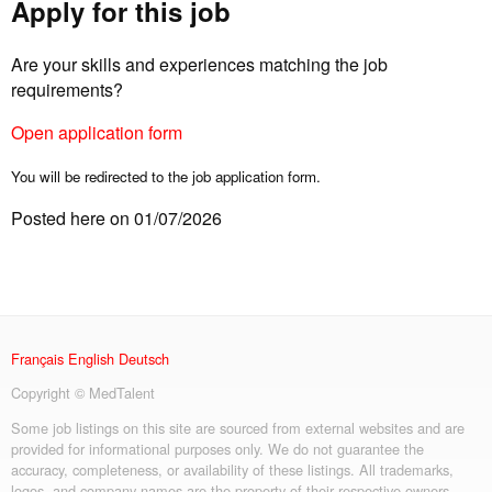
Apply for this job
Are your skills and experiences matching the job
requirements?
Open application form
You will be redirected to the job application form.
Posted here on 01/07/2026
Français
English
Deutsch
Copyright © MedTalent
Some job listings on this site are sourced from external websites and are
provided for informational purposes only. We do not guarantee the
accuracy, completeness, or availability of these listings. All trademarks,
logos, and company names are the property of their respective owners.