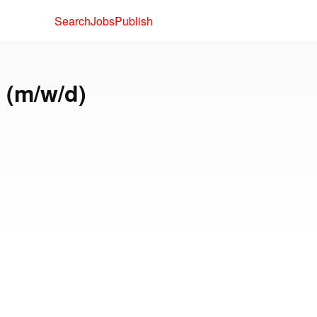
Search
Jobs
Publish
 (m/w/d)