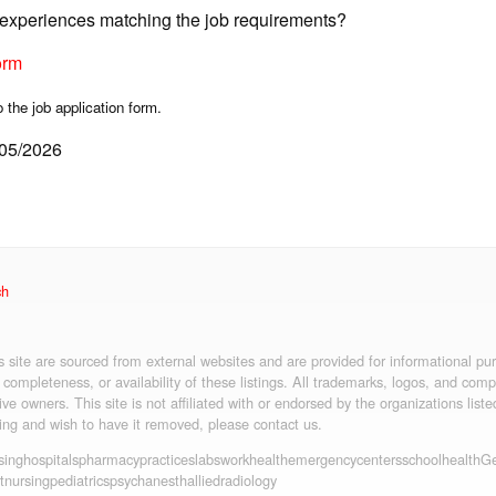
d experiences matching the job requirements?
orm
o the job application form.
/05/2026
ch
is site are sourced from external websites and are provided for informational p
 completeness, or availability of these listings. All trademarks, logos, and co
ive owners. This site is not affiliated with or endorsed by the organizations liste
ting and wish to have it removed, please contact us.
sing
hospitals
pharmacy
practices
labs
workhealth
emergency
centers
schoolhealth
Ge
t
nursing
pediatrics
psych
anesth
allied
radiology