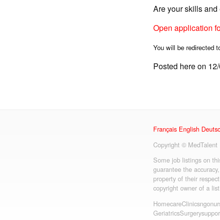
Are your skills an
Open application f
You will be redirected t
Posted here on 12
Français
English
Deuts
Copyright © MedTalent
Some job listings on th
guarantee the accuracy,
property of their respect
copyright owner of a lis
Homecare
Clinics
ngo
nur
Geriatrics
Surgery
suppor