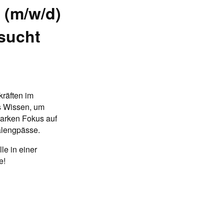
 (m/w/d)
esucht
kräften im
es Wissen, um
tarken Fokus auf
alengpässe.
le in einer
e!