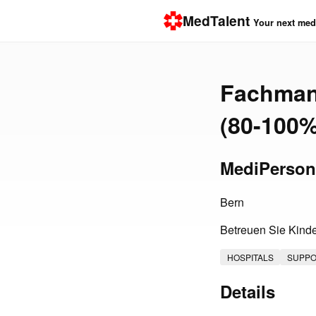
MedTalent
Your next medi
Fachmann
(80-100%
MediPerson
Bern
Betreuen Sie Kinder
HOSPITALS
SUPP
Details