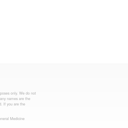
urposes only. We do not
mpany names are the
d. If you are the
neral Medicine