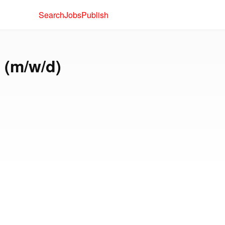
Search
Jobs
Publish
 (m/w/d)