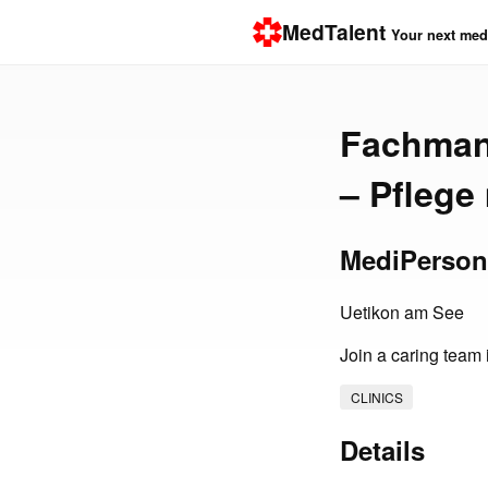
MedTalent
Your next medi
Fachmann
– Pflege
MediPerson
Uetikon am See
Join a caring team
CLINICS
Details