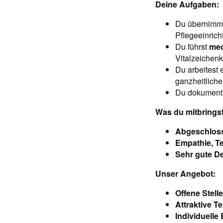
Deine Aufgaben:
Du übernimm
Pflegeeinrich
Du führst
med
Vitalzeichenk
Du arbeitest 
ganzheitliche
Du dokumentie
Was du mitbringst
Abgeschlos
Empathie, T
Sehr gute D
Unser Angebot:
Offene Stell
Attraktive T
Individuelle