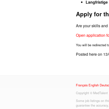
Langfristige
Apply for th
Are your skills an
Open application f
You will be redirected t
Posted here on 13
Français
English
Deuts
Copyright © MedTalent
Some job listings on th
guarantee the accuracy,