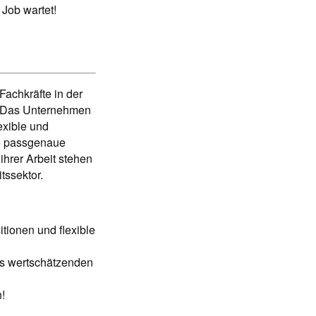
Job wartet!
Fachkräfte in der
t. Das Unternehmen
exible und
ie passgenaue
hrer Arbeit stehen
tssektor.
itionen und flexible
nes wertschätzenden
!