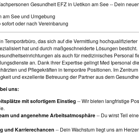
 Fachpersonen Gesundheit EFZ in Uetikon am See -- Dein neuer 
n am See und Umgebung
 sofort oder nach Vereinbarung
in Temporärbüro, das sich auf die Vermittlung hochqualifizierter 
ezialisiert hat und durch maßgeschneiderte Lösungen bestich
Gesundheitseinrichtungen als auch für medizinisches Personal fl
lungsdienste an. Dank ihrer Expertise gelingt Med Ipersonal d
ärzten und Pflegekräften in temporäre Positionen. Im Zentrum i
sigkeit und exzellente Betreuung der Partner aus dem Gesundhei
 bei uns:
itsplätze mit sofortigem Einstieg
-- Wir bieten langfristige Pos
le.
Team und angenehme Arbeitsatmosphäre
-- Du wirst Teil ei
ng und Karrierechancen
-- Dein Wachstum liegt uns am Herzen