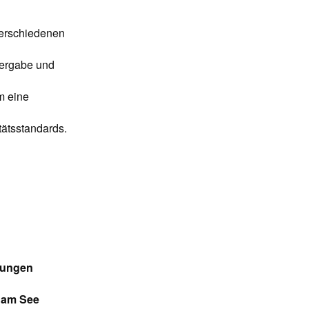
verschiedenen
ergabe und
 eine
tätsstandards.
ngungen
n am See