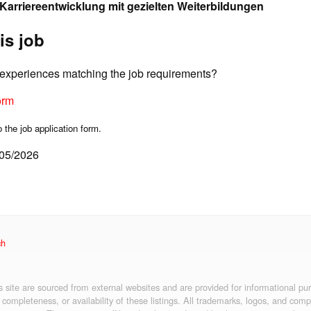
 Karriereentwicklung mit gezielten Weiterbildungen
is job
d experiences matching the job requirements?
orm
o the job application form.
/05/2026
ch
is site are sourced from external websites and are provided for informational p
 completeness, or availability of these listings. All trademarks, logos, and co