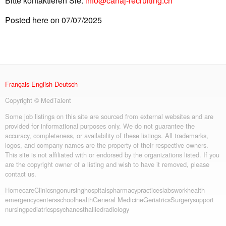
Bitte kontaktieren Sie:
info@canaj-recruiting.ch
Posted here on 07/07/2025
Français
English
Deutsch
Copyright © MedTalent
Some job listings on this site are sourced from external websites and are
provided for informational purposes only. We do not guarantee the
accuracy, completeness, or availability of these listings. All trademarks,
logos, and company names are the property of their respective owners.
This site is not affiliated with or endorsed by the organizations listed. If you
are the copyright owner of a listing and wish to have it removed, please
contact us.
Homecare
Clinics
ngo
nursing
hospitals
pharmacy
practices
labs
workhealth
emergency
centers
schoolhealth
General Medicine
Geriatrics
Surgery
support
nursing
pediatrics
psych
anesth
allied
radiology