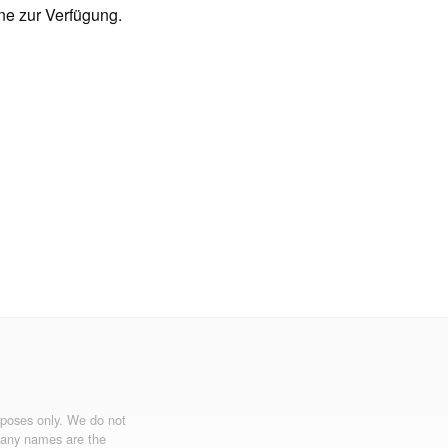
rne zur Verfügung.
urposes only. We do not
mpany names are the