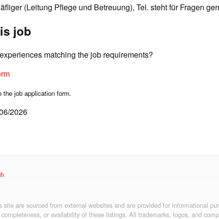
äfliger (Leitung Pflege und Betreuung), Tel. steht für Fragen ge
is job
d experiences matching the job requirements?
orm
o the job application form.
/06/2026
ch
is site are sourced from external websites and are provided for informational p
 completeness, or availability of these listings. All trademarks, logos, and co