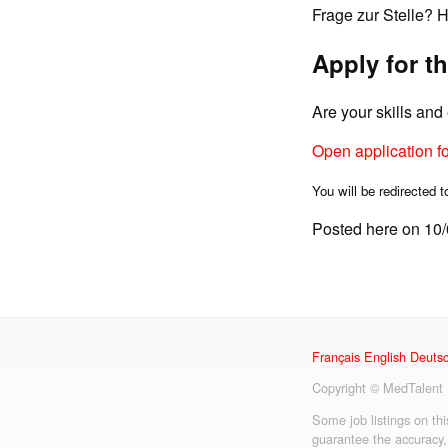
Frage zur Stelle? H
Apply for th
Are your skills an
Open application f
You will be redirected t
Posted here on 10
Français
English
Deuts
Copyright © MedTalent
Some job listings on th
guarantee the accuracy,