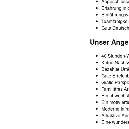
Abgeschlosse
Erfahrung in 
Einführungs
Teamfähigkei
Gute Deutschk
Unser Ange
40 Stunden-W
Keine Nacht
Bezahlte Umkl
Gute Erreichb
Gratis Parkpl
Familiäres Ar
Ein abwechsl
Ein motivier
Moderne Infra
Attraktive A
Eine wunders