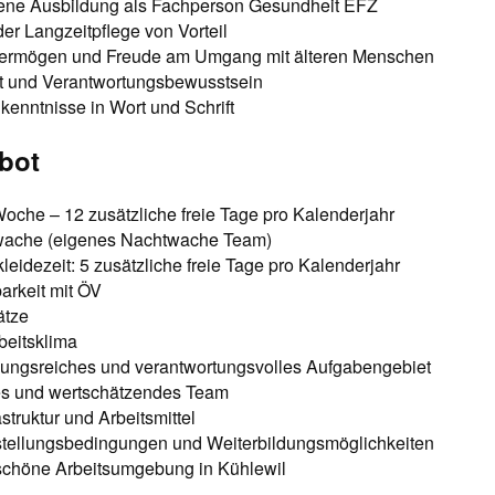
ne Ausbildung als Fachperson Gesundheit EFZ
der Langzeitpflege von Vorteil
vermögen und Freude am Umgang mit älteren Menschen
t und Verantwortungsbewusstsein
enntnisse in Wort und Schrift
bot
oche – 12 zusätzliche freie Tage pro Kalenderjahr
wache (eigenes Nachtwache Team)
eidezeit: 5 zusätzliche freie Tage pro Kalenderjahr
arkeit mit ÖV
ätze
beitsklima
ungsreiches und verantwortungsvolles Aufgabengebiet
tes und wertschätzendes Team
struktur und Arbeitsmittel
nstellungsbedingungen und Weiterbildungsmöglichkeiten
chöne Arbeitsumgebung in Kühlewil