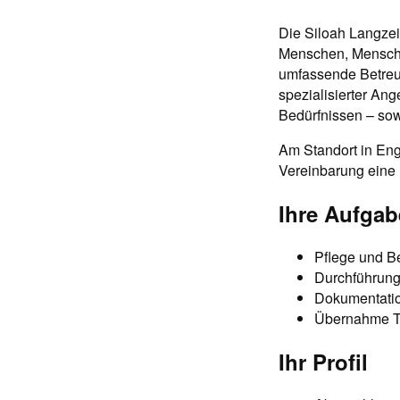
Die Siloah Langzei
Menschen, Mensche
umfassende Betreuu
spezialisierter An
Bedürfnissen – so
Am Standort in Eng
Vereinbarung eine
Ihre Aufga
Pflege und B
Durchführung
Dokumentation
Übernahme T
Ihr Profil