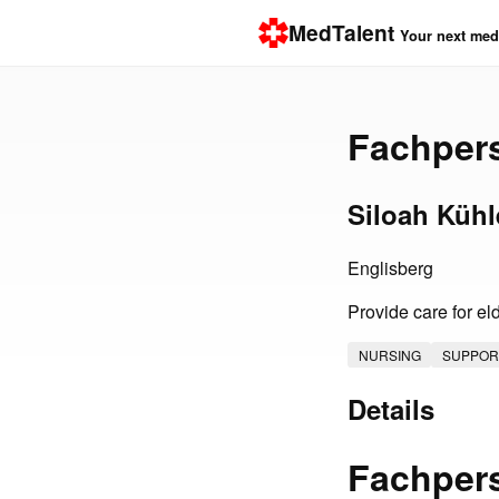
MedTalent
Your next medi
Fachper
Siloah Kühl
Englisberg
Provide care for el
NURSING
SUPPOR
Details
Fachper