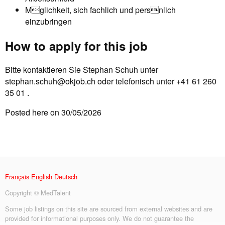
Mglichkeit, sich fachlich und persnlich
einzubringen
How to apply for this job
Bitte kontaktieren Sie Stephan Schuh unter
stephan.schuh@okjob.ch
oder telefonisch unter +41 61 260
35 01 .
Posted here on 30/05/2026
Français
English
Deutsch
Copyright © MedTalent
Some job listings on this site are sourced from external websites and are
provided for informational purposes only. We do not guarantee the