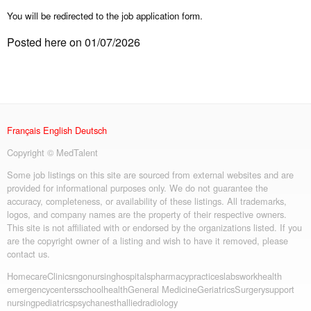
You will be redirected to the job application form.
Posted here on 01/07/2026
Français
English
Deutsch
Copyright © MedTalent
Some job listings on this site are sourced from external websites and are
provided for informational purposes only. We do not guarantee the
accuracy, completeness, or availability of these listings. All trademarks,
logos, and company names are the property of their respective owners.
This site is not affiliated with or endorsed by the organizations listed. If you
are the copyright owner of a listing and wish to have it removed, please
contact us.
Homecare
Clinics
ngo
nursing
hospitals
pharmacy
practices
labs
workhealth
emergency
centers
schoolhealth
General Medicine
Geriatrics
Surgery
support
nursing
pediatrics
psych
anesth
allied
radiology