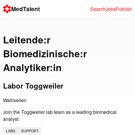
MedTalent
Search
Jobs
Publish
Leitende:r
Biomedizinische:r
Analytiker:in
Labor Toggweiler
Wallisellen
Join the Toggweiler lab team as a leading biomedical
analyst.
LABS
SUPPORT