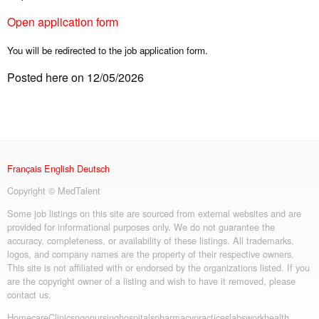
Open application form
You will be redirected to the job application form.
Posted here on 12/05/2026
Français
English
Deutsch
Copyright © MedTalent
Some job listings on this site are sourced from external websites and are
provided for informational purposes only. We do not guarantee the
accuracy, completeness, or availability of these listings. All trademarks,
logos, and company names are the property of their respective owners.
This site is not affiliated with or endorsed by the organizations listed. If you
are the copyright owner of a listing and wish to have it removed, please
contact us.
Homecare
Clinics
ngo
nursing
hospitals
pharmacy
practices
labs
workhealth