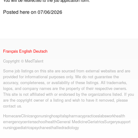
You will be redirected to the job application form.
Posted here on 07/06/2026
Français
English
Deutsch
Copyright © MedTalent
Some job listings on this site are sourced from external websites and are
provided for informational purposes only. We do not guarantee the
accuracy, completeness, or availability of these listings. All trademarks,
logos, and company names are the property of their respective owners.
This site is not affiliated with or endorsed by the organizations listed. If you
are the copyright owner of a listing and wish to have it removed, please
contact us.
Homecare
Clinics
ngo
nursing
hospitals
pharmacy
practices
labs
workhealth
emergency
centers
schoolhealth
General Medicine
Geriatrics
Surgery
support
nursing
pediatrics
psych
anesth
allied
radiology