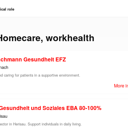
cal role
Homecare
,
workhealth
Fachmann Gesundheit EFZ
nach
d caring for patients in a supportive environment.
More i
n Gesundheit und Soziales EBA 80-100%
isau
ector in Herisau. Support individuals in daily living.