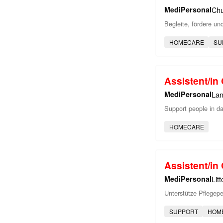
MediPersonal
Ch
Begleite, fördere un
HOMECARE
SU
Assistent/i
MediPersonal
Lan
Support people in dai
HOMECARE
Assistent/i
MediPersonal
Lit
Unterstütze Pflegepe
SUPPORT
HOM