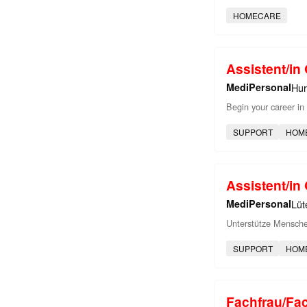
HOMECARE
Assistent/i
MediPersonal
Hu
Begin your career in
SUPPORT
HOM
Assistent/i
MediPersonal
Lüt
Unterstütze Menschen
SUPPORT
HOM
Fachfrau/Fa