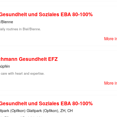
n Gesundheit und Soziales EBA 80-100%
l/Bienne
aily routines in Biel/Bienne.
More i
chmann Gesundheit EFZ
üpfén
care with heart and expertise.
More i
n Gesundheit und Soziales EBA 80-100%
ttpark (Opfikon) Glattpark (Opfikon), ZH, CH