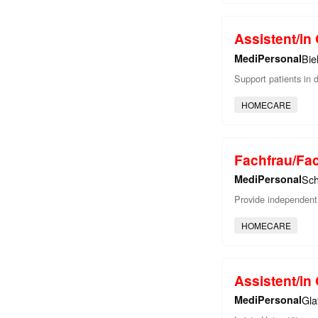
Assistent/i
MediPersonal
Bie
Support patients in d
HOMECARE
Fachfrau/Fa
MediPersonal
Sch
Provide independent 
HOMECARE
Assistent/i
MediPersonal
Gla