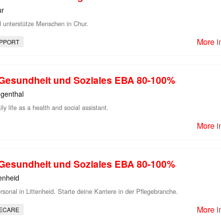
ur
d unterstütze Menschen in Chur.
More i
PPORT
n Gesundheit und Soziales EBA 80-100%
genthal
ly life as a health and social assistant.
More i
n Gesundheit und Soziales EBA 80-100%
tenheid
rsonal in Littenheid. Starte deine Karriere in der Pflegebranche.
More i
ECARE