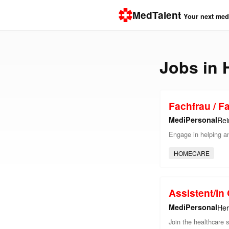
MedTalent
Your next medi
Jobs in
Fachfrau / 
MediPersonal
Rei
Engage in helping an
HOMECARE
Assistent/i
MediPersonal
Her
Join the healthcare s