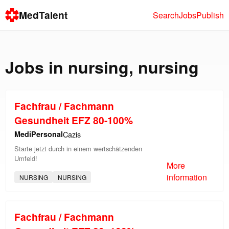
MedTalent
Search
Jobs
Publish
Jobs in
nursing
,
nursing
Fachfrau / Fachmann
Gesundheit EFZ 80-100%
MediPersonal
Cazis
Starte jetzt durch in einem wertschätzenden
Umfeld!
More
information
NURSING
NURSING
Fachfrau / Fachmann