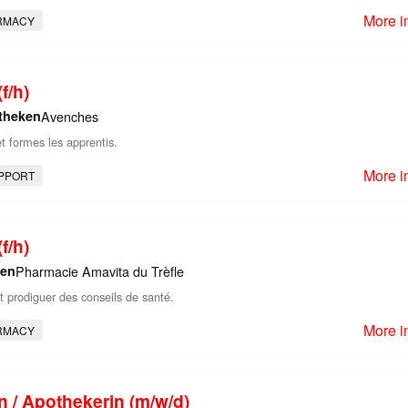
More i
RMACY
f/h)
theken
Avenches
t formes les apprentis.
More i
PPORT
f/h)
ken
Pharmacie Amavita du Trèfle
t prodiguer des conseils de santé.
More i
RMACY
 / Apothekerin (m/w/d)