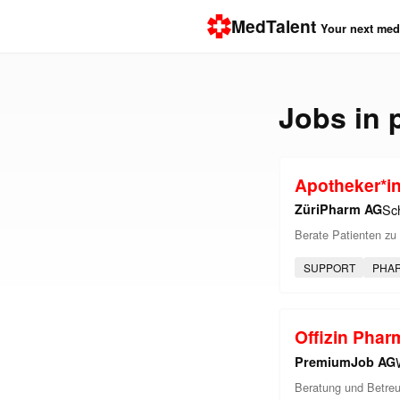
MedTalent
Your next medi
Jobs in
Apotheker*in
ZüriPharm AG
Sch
Berate Patienten zu 
SUPPORT
PHA
Offizin Phar
PremiumJob AG
Beratung und Betreu