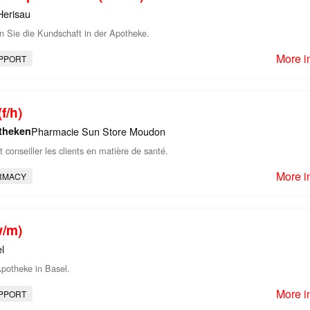
Herisau
n Sie die Kundschaft in der Apotheke.
More i
PPORT
f/h)
theken
Pharmacie Sun Store Moudon
t conseiller les clients en matière de santé.
More i
RMACY
w/m)
l
Apotheke in Basel.
More i
PPORT