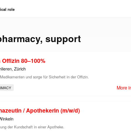
cal role
pharmacy
,
support
 Offizin 80–100%
lieren, Zürich
Medikamenten und sorge für Sicherheit in der Offizin.
More i
RMACY
mazeutin / Apothekerin (m/w/d)
Winkeln
ung der Kundschaft in einer Apotheke.