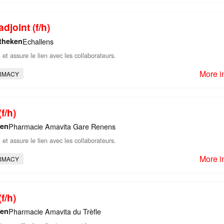
djoint (f/h)
theken
Echallens
et assure le lien avec les collaborateurs.
More i
RMACY
f/h)
ken
Pharmacie Amavita Gare Renens
et assure le lien avec les collaborateurs.
More i
RMACY
f/h)
ken
Pharmacie Amavita du Trèfle