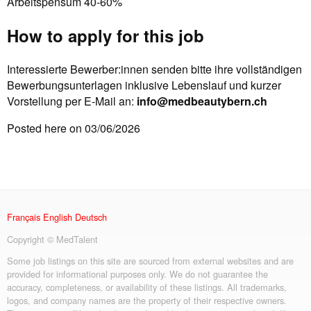
Arbeitspensum 40-60%
How to apply for this job
Interessierte Bewerber:innen senden bitte ihre vollständigen
Bewerbungsunterlagen inklusive Lebenslauf und kurzer
Vorstellung per E-Mail an:
info@medbeautybern.ch
Posted here on 03/06/2026
Français
English
Deutsch
Copyright © MedTalent
Some job listings on this site are sourced from external websites and are
provided for informational purposes only. We do not guarantee the
accuracy, completeness, or availability of these listings. All trademarks,
logos, and company names are the property of their respective owners.