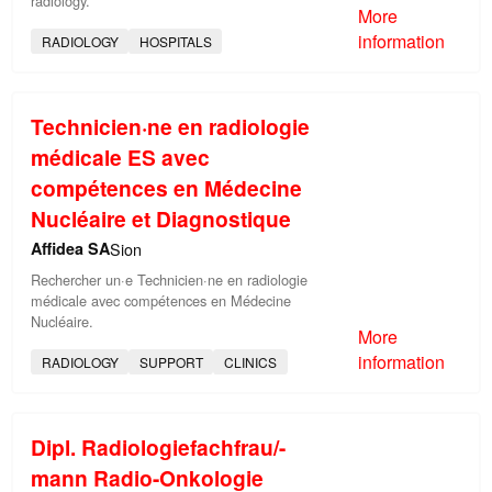
radiology.
More
information
RADIOLOGY
HOSPITALS
Technicien·ne en radiologie
médicale ES avec
compétences en Médecine
Nucléaire et Diagnostique
Affidea SA
Sion
Rechercher un·e Technicien·ne en radiologie
médicale avec compétences en Médecine
Nucléaire.
More
information
RADIOLOGY
SUPPORT
CLINICS
Dipl. Radiologiefachfrau/-
mann Radio-Onkologie