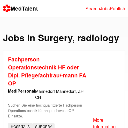
MedTalent
Search
Jobs
Publish
Jobs in
Surgery
,
radiology
Fachperson
Operationstechnik HF oder
Dipl. Pflegefachfrau/-mann FA
OP
MediPersonal
Männedorf Männedorf, ZH,
CH
Suchen Sie eine hochqualifizierte Fachperson
Operationstechnik für anspruchsvolle OP-
Einsätze.
More
information
HOSPITALS
SURGERY