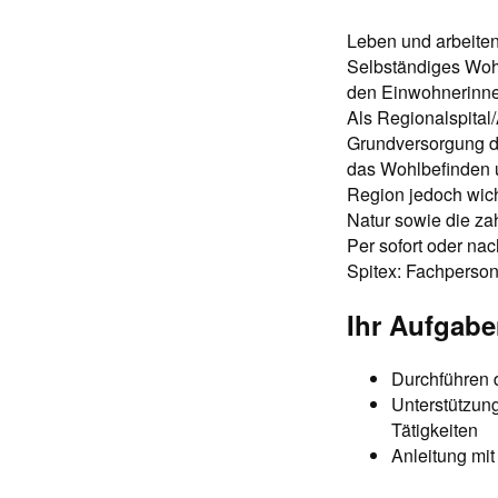
Leben und arbeiten
Selbständiges Wohn
den Einwohnerinnen
Als Regionalspital/
Grundversorgung d
das Wohlbefinden u
Region jedoch wich
Natur sowie die za
Per sofort oder na
Spitex: Fachperso
Ihr Aufgabe
Durchführen 
Unterstützung
Tätigkeiten
Anleitung mi