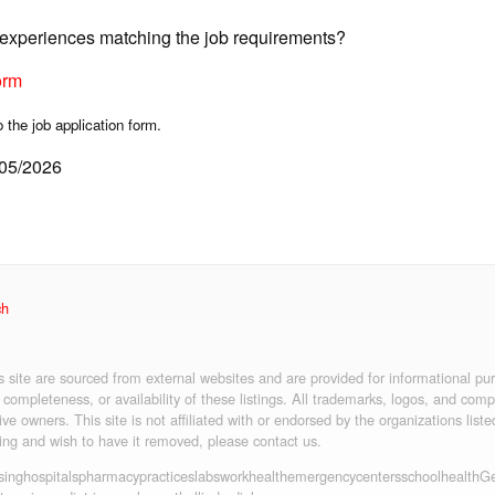
d experiences matching the job requirements?
orm
o the job application form.
/05/2026
ch
is site are sourced from external websites and are provided for informational p
 completeness, or availability of these listings. All trademarks, logos, and co
ive owners. This site is not affiliated with or endorsed by the organizations liste
ting and wish to have it removed, please contact us.
sing
hospitals
pharmacy
practices
labs
workhealth
emergency
centers
schoolhealth
Ge