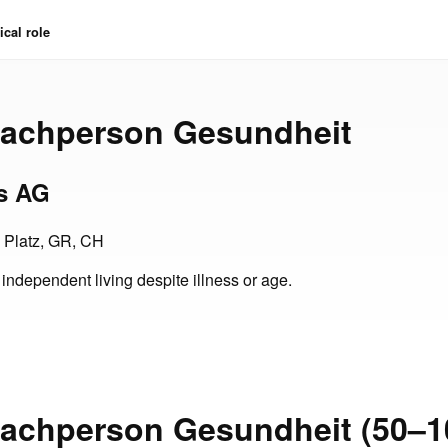
cal role
Fachperson Gesundheit
os AG
 Platz, GR, CH
 independent living despite illness or age.
Fachperson Gesundheit (50–