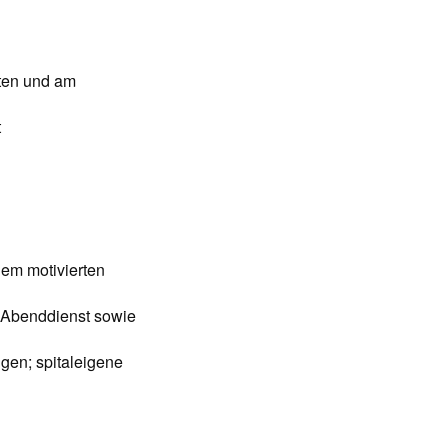
iten und am
t
nem motivierten
r Abenddienst sowie
gen; spitaleigene