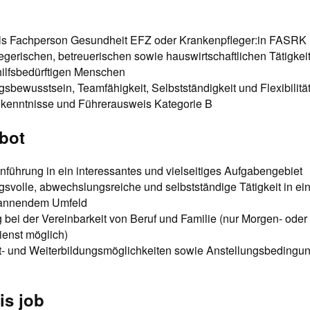
ls Fachperson Gesundheit EFZ oder Krankenpfleger:in FASRK
egerischen, betreuerischen sowie hauswirtschaftlichen Tätigke
ilfsbedürftigen Menschen
sbewusstsein, Teamfähigkeit, Selbstständigkeit und Flexibilitä
kenntnisse und Führerausweis Kategorie B
bot
inführung in ein interessantes und vielseitiges Aufgabengebiet
svolle, abwechslungsreiche und selbstständige Tätigkeit in ei
annendem Umfeld
 bei der Vereinbarkeit von Beruf und Familie (nur Morgen- ode
enst möglich)
rt- und Weiterbildungsmöglichkeiten sowie Anstellungsbedingun
is job