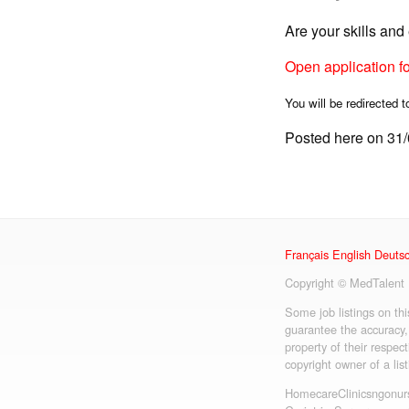
Are your skills an
Open application f
You will be redirected t
Posted here on 31
Français
English
Deuts
Copyright © MedTalent
Some job listings on th
guarantee the accuracy,
property of their respect
copyright owner of a lis
Homecare
Clinics
ngo
nur