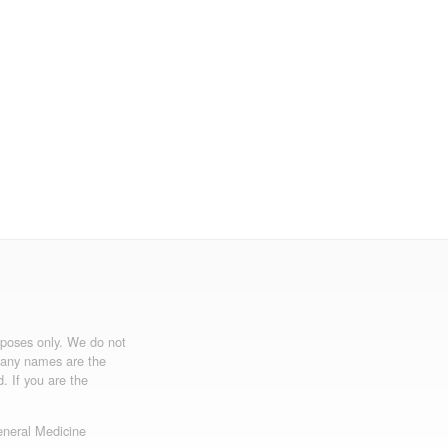
urposes only. We do not
mpany names are the
d. If you are the
neral Medicine