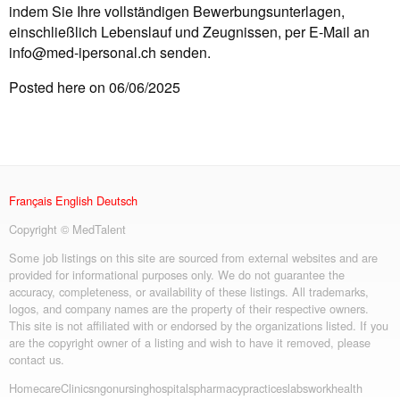
indem Sie Ihre vollständigen Bewerbungsunterlagen,
einschließlich Lebenslauf und Zeugnissen, per E-Mail an
info@med-ipersonal.ch
senden.
Posted here on 06/06/2025
Français
English
Deutsch
Copyright © MedTalent
Some job listings on this site are sourced from external websites and are
provided for informational purposes only. We do not guarantee the
accuracy, completeness, or availability of these listings. All trademarks,
logos, and company names are the property of their respective owners.
This site is not affiliated with or endorsed by the organizations listed. If you
are the copyright owner of a listing and wish to have it removed, please
contact us.
Homecare
Clinics
ngo
nursing
hospitals
pharmacy
practices
labs
workhealth