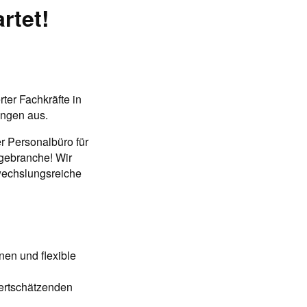
rtet!
rter Fachkräfte in
ungen aus.
er Personalbüro für
legebranche! Wir
wechslungsreiche
onen und flexible
wertschätzenden