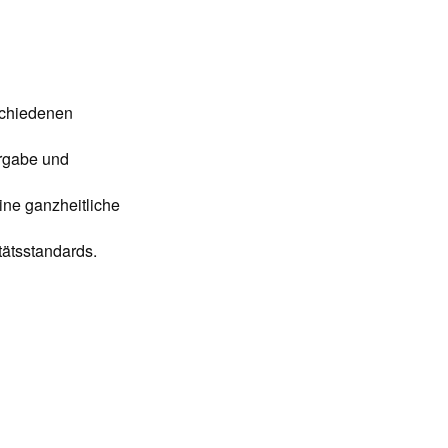
schiedenen
rgabe und
ne ganzheitliche
tätsstandards.