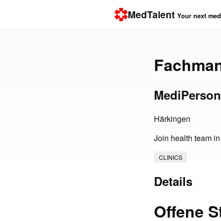
MedTalent
Your next medi
Fachman
MediPerson
Härkingen
Join health team i
CLINICS
Details
Offene S