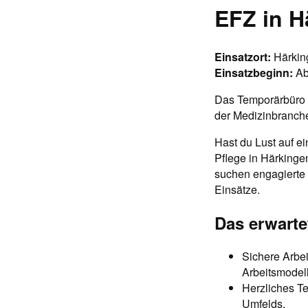
EFZ in H
Einsatzort:
Härkin
Einsatzbeginn:
Ab
Das Temporärbüro Me
der Medizinbranch
Hast du Lust auf ei
Pflege in Härkingen
suchen engagierte
Einsätze.
Das erwarte
Sichere Arbeit
Arbeitsmodel
Herzliches T
Umfelds.