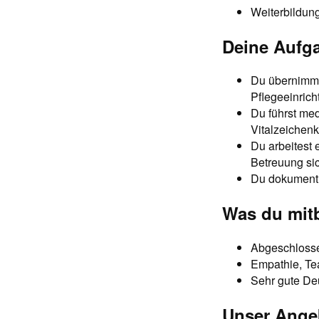
Weiterbildun
Deine Aufg
Du übernimms
Pflegeeinrich
Du führst m
Vitalzeichenk
Du arbeitest
Betreuung sic
Du dokumentie
Was du mitb
Abgeschlosse
Empathie, Te
Sehr gute De
Unser Ange