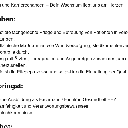
g und Karrierechancen -- Dein Wachstum liegt uns am Herzen!
aben:
t die fachgerechte Pflege und Betreuung von Patienten in ver
tungen.
edizinische Maßnahmen wie Wundversorgung, Medikamentenve
ontrolle durch.
 eng mit Ärzten, Therapeuten und Angehörigen zusammen, um ei
herzustellen.
rst die Pflegeprozesse und sorgst für die Einhaltung der Quali
ringst:
ne Ausbildung als Fachmann / Fachfrau Gesundheit EFZ
amfähigkeit und Verantwortungsbewusstsein
utschkenntnisse
bot: