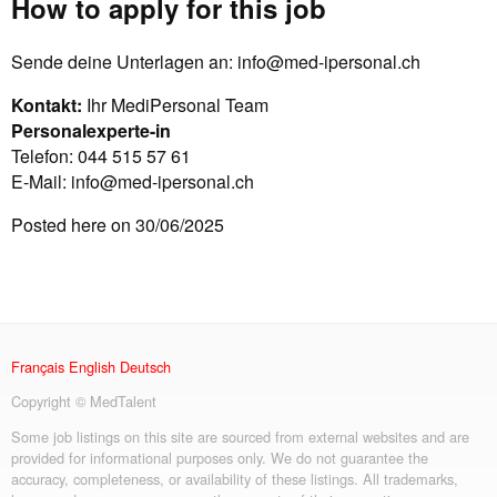
How to apply for this job
Sende deine Unterlagen an:
info@med-ipersonal.ch
Kontakt:
Ihr MediPersonal Team
Personalexperte-in
Telefon: 044 515 57 61
E-Mail:
info@med-ipersonal.ch
Posted here on 30/06/2025
Français
English
Deutsch
Copyright © MedTalent
Some job listings on this site are sourced from external websites and are
provided for informational purposes only. We do not guarantee the
accuracy, completeness, or availability of these listings. All trademarks,