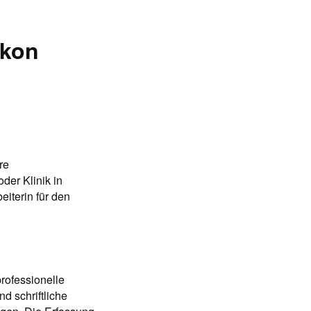
ikon
re
der Klinik in
eiterin für den
rofessionelle
d schriftliche