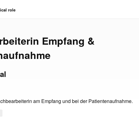
cal role
beiterin Empfang &
enaufnahme
al
achbearbeiterin am Empfang und bei der Patientenaufnahme.