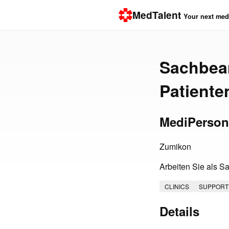
MedTalent
Your next medi
Sachbear
Patient
MediPerson
Zumikon
Arbeiten Sie als S
CLINICS
SUPPORT
Details