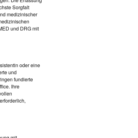
gen. Die Erfassung
chste Sorgfalt
and medizinischer
 medizinischen
RMED und DRG mit
sistentin oder eine
erte und
ringen fundierte
ice. Ihre
vollen
rforderlich,
bung mit