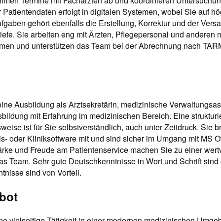
immen Termine mit Fachärzten ab und koordinieren Untersuchun
Patientendaten erfolgt in digitalen Systemen, wobei Sie auf hö
ufgaben gehört ebenfalls die Erstellung, Korrektur und der Vers
riefe. Sie arbeiten eng mit Ärzten, Pflegepersonal und anderen
men und unterstützen das Team bei der Abrechnung nach TA
eine Ausbildung als Arztsekretärin, medizinische Verwaltungsas
ildung mit Erfahrung im medizinischen Bereich. Eine strukturi
sweise ist für Sie selbstverständlich, auch unter Zeitdruck. Sie b
s- oder Kliniksoftware mit und sind sicher im Umgang mit MS Off
rke und Freude am Patientenservice machen Sie zu einer wert
as Team. Sehr gute Deutschkenntnisse in Wort und Schrift sind e
tnisse sind von Vorteil.
bot
ine vielseitige Tätigkeit in einer modernen medizinischen Umge