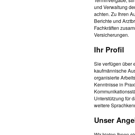
Terminvergabe, st
und Verwaltung der 
achten. Zu Ihren A
Berichte und Arztb
Fachkräften zusam
Versicherungen.
Ihr Profil
Sie verfügen über 
kaufmännische Ausb
organisierte Arbeit
Kenntnisse in Praxi
Kommunikationsstä
Unterstützung für d
weitere Sprachkenn
Unser Ange
Wir bieten Ihnen e