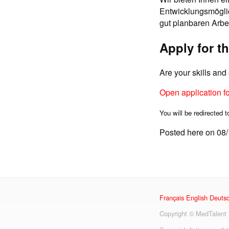
Entwicklungsmöglic
gut planbaren Arbei
Apply for th
Are your skills an
Open application f
You will be redirected t
Posted here on 08
Français
English
Deuts
Copyright © MedTalent