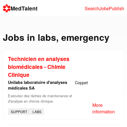
MedTalent
Search
Jobs
Publish
Jobs in
labs
,
emergency
Technicien en analyses
biomédicales - Chimie
Clinique
Unilabs laboratoire d'analyses
Coppet
médicales SA
Exécutez des tâches de maintenance et
d'analyse en chimie clinique.
More
information
SUPPORT
LABS