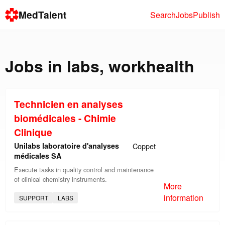
MedTalent
Search
Jobs
Publish
Jobs in
labs
,
workhealth
Technicien en analyses
biomédicales - Chimie
Clinique
Unilabs laboratoire d'analyses
Coppet
médicales SA
Execute tasks in quality control and maintenance
of clinical chemistry instruments.
More
information
SUPPORT
LABS